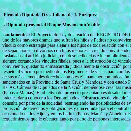
Firmado
Diputada Dra. Juliana de J. Enríquez
- Diputada provincial Bloque Movimiento Viable
ndamentos:
El Proyecto de Ley de creación del REGISTRO
Fu
uno de los mayores dramas que sufren los hijos y Padres no convivien
vínculo corno estrategia para alejar a los hijos de toda relación con
de separaciones o divorcios con hijos menores a crecido convirtiéndos
trasladadas al án1bito judicial., con desobediencias e incumplimiento
siempre cortando los vínculos filiales, pues a la obstrucción dé víncu
conviviente, quedando enmascarada judicialmente la obstrucción por la
respeto al vinculo por medio de los Regímenes de visitas para con lo
de sus más elementales derechos como es e1 mantener comunicación, al
sancionados en la Provincia de Santa Cruz y Mendoza y con estado P
Bs. As. Cámara de Diputados de la Nación, debiéndose crear las misma
(Papás ó Mamás). El objetivo del proyecto presentado es desalentar el
práctica dar a conocer a los Denominados "Obstructores de vinculo". E
consulta por parte de la sociedad, restringiendo las posibilidades de ev
protección de derechos y obligaciones y una equidad para el control 
ocasionado en los Hijos y en los Padres (Papás, Mamás y Abuelos). El
requerimientos que le efectúen tanto por parte de personas interesada