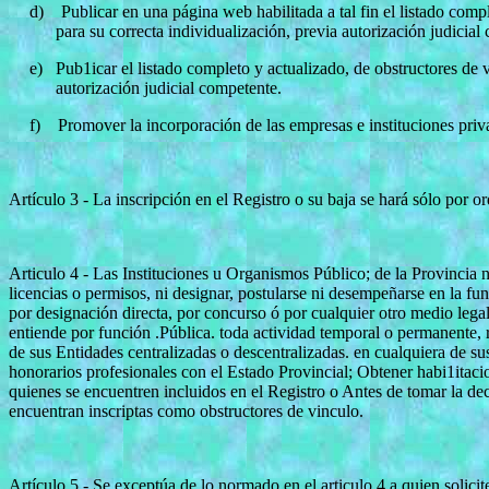
d)
Publicar en una página web habilitada a tal fin el listado comp
para su correcta individualización, previa autorización judicial
e)
Pub1icar el listado completo y actualizado, de obstructores de v
autorización judicial competente.
f)
Promover la incorporación de las empresas e instituciones priva
Artículo 3 - La inscripción en el Registro o su baja se hará sólo por or
Articulo 4 - Las Instituciones u Organismos Público; de la Provincia no
licencias o permisos, ni designar, postularse ni desempeñarse en la fun
por designación directa, por concurso ó por cualquier otro medio lega
entiende por función .Pública. toda actividad temporal o permanente,
de sus Entidades centralizadas o descentralizadas. en cualquiera de sus
honorarios profesionales con el Estado Provincial; Obtener habi1itacio
quienes se encuentren incluidos en el Registro o Antes de tomar la deci
encuentran inscriptas como
obstructores de vinculo.
Artículo 5 - Se exceptúa de lo normado en el articulo 4 a quien solicit