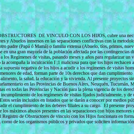
 DE OBSTRUCTORES
DE VINCULO CON LOS HIJOS, cubre una necesid
tes y Abuelos inmersos en las separaciones conflictivas con la metodolo
 el otro padre (Papá ó Mamá) o familia extensa (Abuelo, tíos, primos, nu
e en una gran mayoría de la población afectada por las contingencias di
s a los Regímenes de visitas, pasando meses y años para regularizar un 
lo la acompaña la inculcación I ;1 maliciosa para que tos hijos rechace
 supuesta negativa de los hijos a acudir a los regímenes de visitas hom
s menores de edad, forman parte de 10s derechos que dan cumplimiento a
imento, la salud, la educación y la vivienda. Al presente proyectos si
arlamentario en las Provincias de Buenos Aíres, Neuquén, Tucumán, M
s en todas las Provincias y Nación para la plena vigencia de los derech
 incumplimiento de los regímenes de visitas fijados judicialmente, y de
stos serán incluidos en listados que se darán a conocer por medios púb
adir el cumplimiento de los deberes filiales a su cargo.
El presente proy
de los máximos abusos presentes en las separaciones con hijos menores 
 Registro de Obstructores de vinculo con los Hijos funcionara en forma
s, como de los organismos públicos y privados que soliciten información