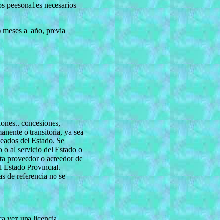
tos peesona1es necesarios
) meses al año, previa
ciones.. concesiones,
anente o transitoria, ya sea
leados del Estado. Se
 o al servicio del Estado o
ista proveedor o acreedor de
l Estado Provincial.
as de referencia no se
ca vez una licencia