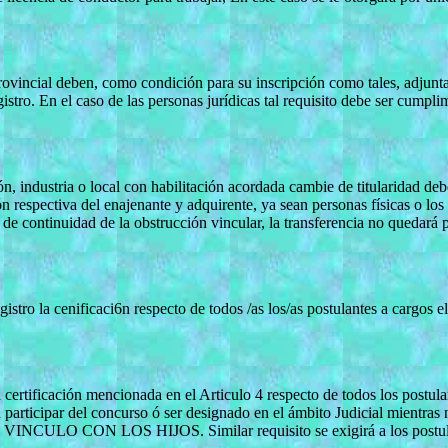
ovincial deben, como condición para su inscripción como tales, adjunta
istro. En el caso de las personas jurídicas tal requisito debe ser cumpli
n, industria o local con habilitación acordada cambie de titularidad deb
iva del enajenante y adquirente, ya sean personas físicas o los 
 de continuidad de la obstrucción vincular, la transferencia no quedará 
istro la cenificaci6n respecto de todos /as los/as postulantes a cargos el
la certificación mencionada en el Articulo 4 respecto de todos los post
participar del concurso ó ser designado en el ámbito Judicial mientras n
NCULO CON LOS HIJOS. Similar requisito se exigirá a los postulant