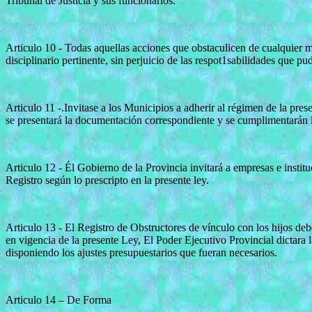
Tribunal de Justicia y sus funcionarios.
Articulo 10 - Todas aquellas acciones que obstaculicen de cualquier m
disciplinario pertinente, sin perjuicio de las respot1sabilidades que pu
Articulo 11 -.Invitase a los Municipios a adherir al régimen de la pre
se presentará la documentación correspondiente y se cumplimentarán lo
Articulo 12 - Él Gobierno de la Provincia invitará a empresas e institu
Registro según lo prescripto en la presente ley.
Articulo 13 - El Registro de Obstructores de vínculo con los hijos debe
en vigencia de la presente Ley, El Poder Ejecutivo Provincial dictara 
disponiendo los ajustes presupuestarios que fueran necesarios.
Articulo 14 – De Forma