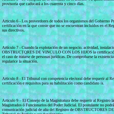
provisoria que caducará a los cuarenta y cinco días.
Articulo 6 - Los proveedores de todos los organismos del Gobierno Pr
certificación en la que conste que no se encuentran incluidos en el Reg
sus directivos.
Artículo 7 - Cuando la explotación de un negocio, actividad, instalació
OBSTRUCTQRES DE VINCULO CON LOS HIJOS la certificación respect
el caso de tratarse de personas jurídicas. De comprobarse la existencia
regularice la situación.
Articulo 8 - EI Tribunal con competencia electoral debe requerir al Reg
certificación e requisitos para su habilitación como candidato /a.
Articulo 9 – El Consejo de la Magistratura debe requerir al Registro 
Magistrados ó Funcionarios del Poder Judicial. El postulante no podrá 
comunicación judicial de alta del Registro de OBSTRUCTORES DE VI