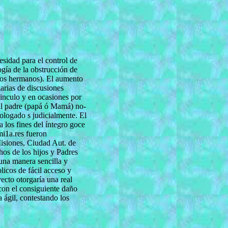
ad para el control de
gía de la obstrucción de
evos hermanos). El aumento
arias de discusiones
vinculo y en ocasiones por
n al padre (papá ó Mamá) no-
ologado s judicialmente. El
 los fines del íntegro goce
mi1a.res fueron
isiones, Ciudad Aut. de
os de los hijos y Padres
 una manera sencilla y
licos de fácil acceso y
ecto otorgaría una real
con el consiguiente daño
 ágil, contestando los