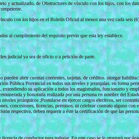
leto y actualizado, de Obstructores de vínculo con los hijos, con los da
 competente.
ínculo con los hijos en el Boletín Oficial al menos una vez cada seis (6
das al cumplimiento del requisito previo que esta ley establece.
den judicial ya sea de oficio o a petición de parte.
 pueden abrir cuentas corrientes, tarjetas. de créditos. otorgar habilita
ción Pública Provincial en todos sus niveles y jerarquías. en forma perm
l, extendiendo su aplicación a todos los magistrados, funcionario y emp
 remunerada y honoraria realizada por una persona en nombre del Estado
 niveles jerárquicos ;Postularse en ejercer cargos electivos, ser contrat
nes, concesiones, licencias, permisos. ni celebrar contrato alguno con e
sión respectiva, deben requerir a éste la certificación de que las person
e licencia de conductor para trabajar, En este caso se le otorgará por úni