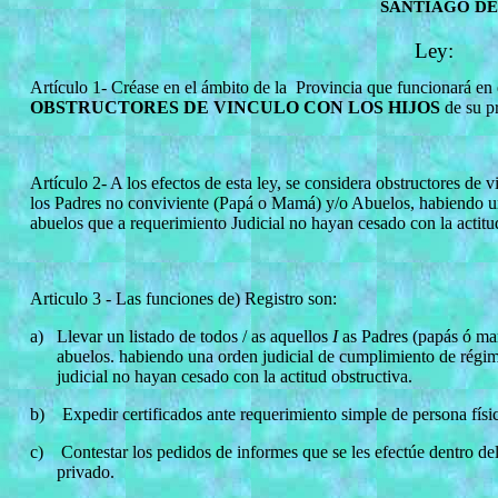
SANTIAGO DE
Ley:
Artículo 1- Créase en el ámbito de la
Provincia que funcionará en e
OBSTRUCTORES DE VINCULO CON LOS HIJOS
de su pr
Artículo 2- A los efectos de esta ley, se considera obstructores de 
los Padres no conviviente (Papá o Mamá) y/o Abuelos, habiendo un
abuelos que a requerimiento Judicial no hayan cesado con la actitu
Articulo 3 - Las funciones de) Registro son:
a)
Llevar un listado de todos / as aquellos
I
as Padres (papás ó ma
abuelos. habiendo una orden judicial de cumplimiento de régi
judicial no hayan cesado con la actitud obstructiva.
b)
Expedir certificados ante requerimiento simple de persona físic
c)
Contestar los pedidos de informes que se les efectúe dentro del
privado.